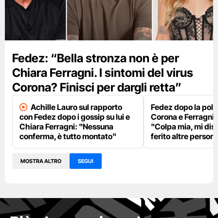
Fedez: “Bella stronza non è per
Chiara Ferragni. I sintomi del virus
Corona? Finisci per dargli retta”
Achille Lauro sul rapporto
Fedez dopo la pole
con Fedez dopo i gossip su lui e
Corona e Ferragni
Chiara Ferragni: "Nessuna
"Colpa mia, mi dis
conferma, è tutto montato"
ferito altre person
MOSTRA ALTRO
SEGUI