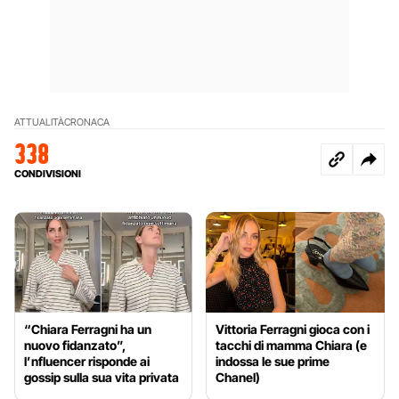
ATTUALITÀ
CRONACA
338
CONDIVISIONI
“Chiara Ferragni ha un
Vittoria Ferragni gioca con i
nuovo fidanzato”,
tacchi di mamma Chiara (e
l’nfluencer risponde ai
indossa le sue prime
gossip sulla sua vita privata
Chanel)