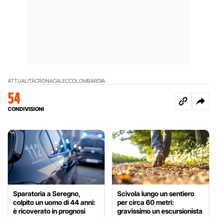
ATTUALITÀ
CRONACA
LECCO
LOMBARDIA
54
CONDIVISIONI
Sparatoria a Seregno,
Scivola lungo un sentiero
colpito un uomo di 44 anni:
per circa 60 metri:
è ricoverato in prognosi
gravissimo un escursionista