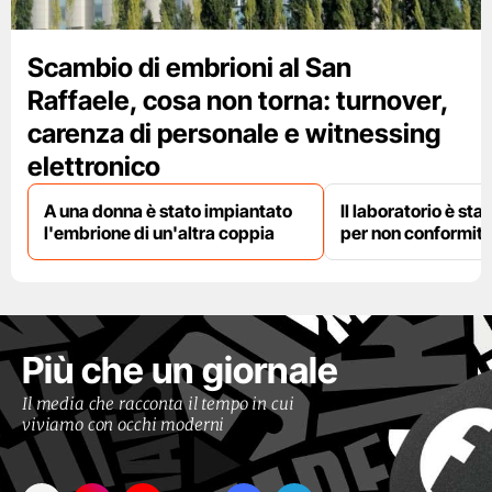
Scambio di embrioni al San
Raffaele, cosa non torna: turnover,
carenza di personale e witnessing
elettronico
A una donna è stato impiantato
Il laboratorio è st
l'embrione di un'altra coppia
per non conformit
Più che un giornale
Il media che racconta il tempo in cui
viviamo con occhi moderni