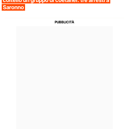
coltello un gruppo di coetanei: tre arresti a
Saronno