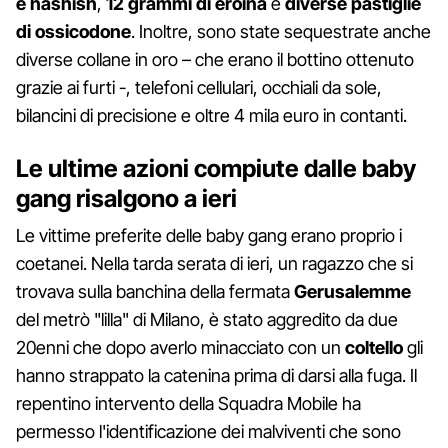
e hashish
,
12 grammi di eroina
e
diverse pastiglie
di ossicodone
. Inoltre, sono state sequestrate anche
diverse collane in oro – che erano il bottino ottenuto
grazie ai furti -, telefoni cellulari, occhiali da sole,
bilancini di precisione e oltre 4 mila euro in contanti.
Le ultime azioni compiute dalle baby
gang risalgono a ieri
Le vittime preferite delle baby gang erano proprio i
coetanei. Nella tarda serata di ieri, un ragazzo che si
trovava sulla banchina della fermata
Gerusalemme
del metrò "lilla" di Milano, è stato aggredito da due
20enni che dopo averlo minacciato con un
coltello
gli
hanno strappato la catenina prima di darsi alla fuga. Il
repentino intervento della Squadra Mobile ha
permesso l'identificazione dei malviventi che sono