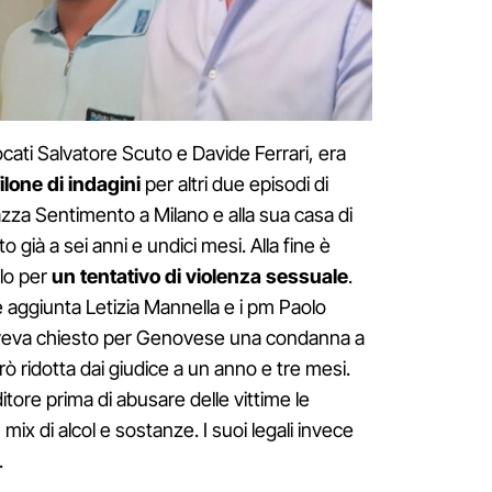
cati Salvatore Scuto e Davide Ferrari, era
lone di indagini
per altri due episodi di
rrazza Sentimento a Milano e alla sua casa di
 già a sei anni e undici mesi. Alla fine è
olo per
un tentativo di violenza sessuale
.
e aggiunta Letizia Mannella e i pm Paolo
 aveva chiesto per Genovese una condanna a
rò ridotta dai giudice a un anno e tre mesi.
tore prima di abusare delle vittime le
ix di alcol e sostanze. I suoi legali invece
.