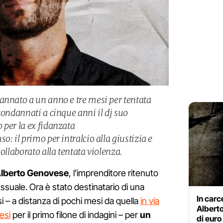
annato a un anno e tre mesi per tentata
condannati a cinque anni il dj suo
 per la ex fidanzata
o: il primo per intralcio alla giustizia e
collaborato alla tentata violenza.
lberto Genovese
, l'imprenditore ritenuto
ssuale. Ora è stato destinatario di una
In carc
 – a distanza di pochi mesi da quella
in via
Alberto
esi
per il primo filone di indagini – per
un
di euro