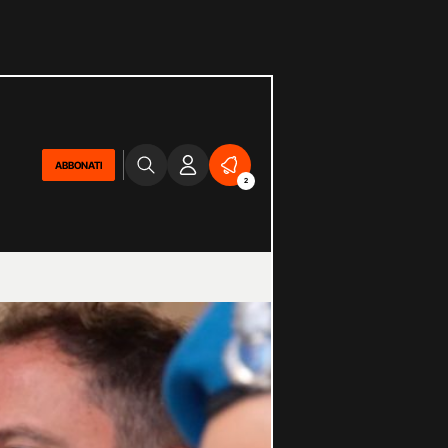
ABBONATI
2