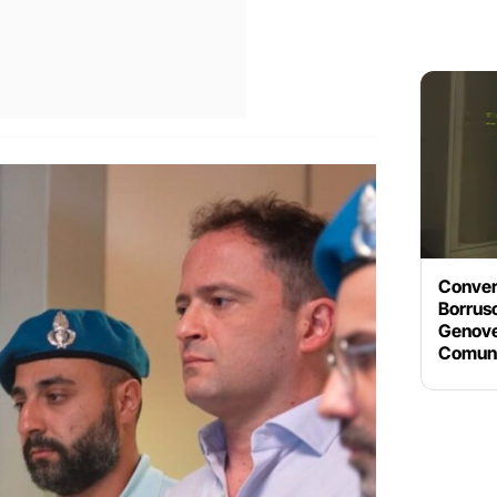
Convert
Borrus
Genoves
Comun