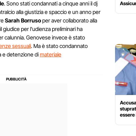
le
. Sono stati condannati a cinque anni il dj
Assicu
ntralcio alla giustizia e spaccio e un anno per
ore
Sarah Borruso
per aver collaborato alla
l giudice per l'udienza preliminari ha
per calunnia. Genovese invece è stato
lenze sessuali
. Ma è stato condannato
zia e detenzione di
materiale
Accusa
stuprat
essere 