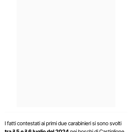
I fatti contestati ai primi due carabinieri si sono svolti
tra il 5 e il 6 luglio del 2024
nei boschi di Castiglione,