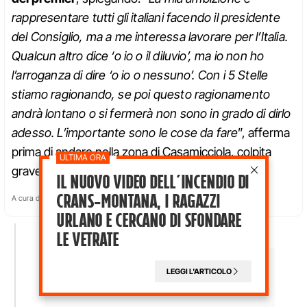
rappresentare tutti gli italiani facendo il presidente
del Consiglio, ma a me interessa lavorare per l’Italia.
Qualcun altro dice ‘o io o il diluvio’, ma io non ho
l’arroganza di dire ‘o io o nessuno’. Con i 5 Stelle
stiamo ragionando, se poi questo ragionamento
andrà lontano o si fermerà non sono in grado di dirlo
adesso. L’importante sono le cose da fare
”, afferma
prima di andare nella zona di Casamicciola, colpita
gravemente dal sisma dello scorso 21 agosto.
Il nuovo video dell’incendio di
Crans-Montana, i ragazzi
A cura di
Stefano Rizzuti
Urlano e cercano di sfondare
le vetrate
LEGGI L'ARTICOLO