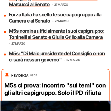
Marcucci al Senato
27 MARZO
Forza Italia ha scelto le sue capogruppo alla
Camera e al Senato
27 MARZO
M5s nomina ufficialmente i suoi capigruppo:
Toninelli al Senato e Giulia Grillo alla Camera
27 MARZO
M5s: "Di Maio presidente del Consiglio o non
ci sarà nessun governo"
27 MARZO
IN EVIDENZA
09:55
M5s ci prova: incontro "sui temi" con
gli altri capigruppo. Solo il PD rifiuta