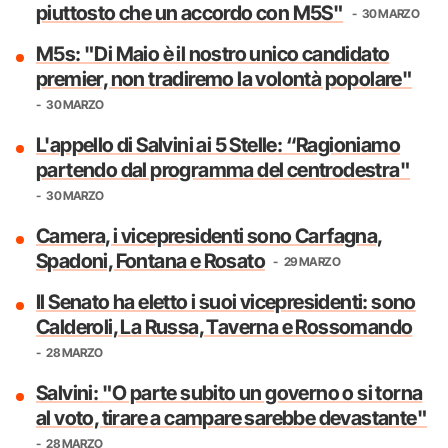
piuttosto che un accordo con M5S"
30 MARZO
M5s: "Di Maio è il nostro unico candidato
premier, non tradiremo la volontà popolare"
30 MARZO
L'appello di Salvini ai 5 Stelle: “Ragioniamo
partendo dal programma del centrodestra"
30 MARZO
Camera, i vicepresidenti sono Carfagna,
Spadoni, Fontana e Rosato
29 MARZO
Il Senato ha eletto i suoi vicepresidenti: sono
Calderoli, La Russa, Taverna e Rossomando
28 MARZO
Salvini: "O parte subito un governo o si torna
al voto, tirare a campare sarebbe devastante"
28 MARZO