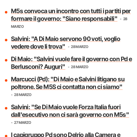
M5s convoca un incontro con tutti i partiti per
formare il governo: "Siano responsabili"
28
MARZO
Salvini: "A Di Maio servono 90 voti, voglio
vedere dove li trova"
28 MARZO
Di Maio: "Salvini vuole fare il governo con Pd e
Berlusconi? Auguri"
28 MARZO
Marcucci (Pd): "Di Maio e Salvini litigano su
poltrone. Se M5S ci contatta non ci siamo"
28 MARZO
Salvini: "Se Di Maio vuole Forza Italia fuori
dall'esecutivo non ci sarà governo con M5s"
27 MARZO
I capigruppo Pd sono Delrio alla Camera e