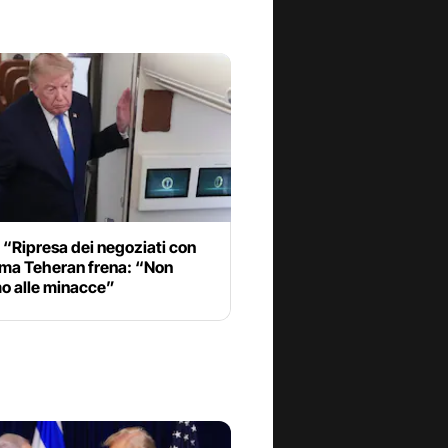
“Ripresa dei negoziati con
, ma Teheran frena: “Non
o alle minacce”