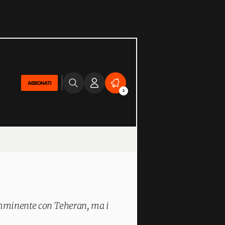
ABBONATI
2
mminente con Teheran, ma i