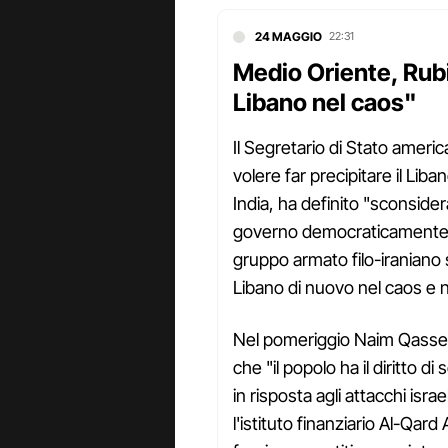
24 MAGGIO
22:31
Medio Oriente, Rubi
Libano nel caos"
Il Segretario di Stato amer
volere far precipitare il Liba
India, ha definito "sconsidera
governo democraticamente el
gruppo armato filo-iraniano 
Libano di nuovo nel caos e n
Nel pomeriggio Naim Qassem
che "il popolo ha il diritto d
in risposta agli attacchi isra
l'istituto finanziario Al-Qard