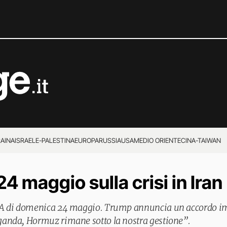
RAINA
ISRAELE-PALESTINA
EUROPA
RUSSIA
USA
MEDIO ORIENTE
CINA-TAIWAN
24 maggio sulla crisi in Iran
SA di domenica 24 maggio. Trump annuncia un accordo i
anda, Hormuz rimane sotto la nostra gestione”.