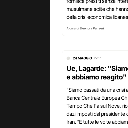
fornisce prestiti senza inte
musulmane sciite che hanno a
della crisi economica libane
A cura di
Eleonora Panseri
24 MAGGIO
22:17
Ue, Lagarde: "Siamo 
e abbiamo reagito"
"Siamo passati da una crisi al
Banca Centrale Europea Chri
Tempo Che Fa sul Nove, ricor
dazi imposti dal presidente d
Iran. "E tutte le volte abbi