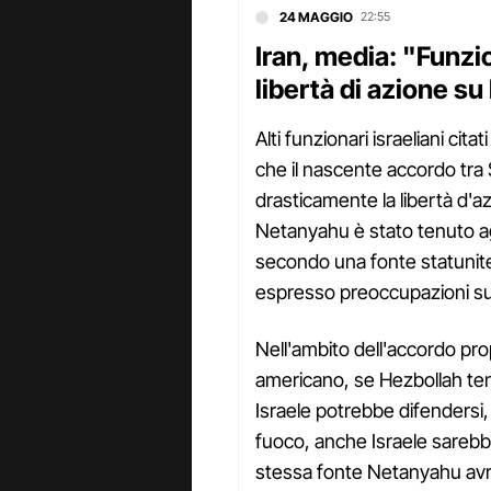
24 MAGGIO
22:55
Iran, media: "Funzi
libertà di azione s
Alti funzionari israeliani cita
che il nascente accordo tra S
drasticamente la libertà d'az
Netanyahu è stato tenuto agg
secondo una fonte statuniten
espresso preoccupazioni su "
Nell'ambito dell'accordo pr
americano, se Hezbollah tent
Israele potrebbe difendersi,
fuoco, anche Israele sarebb
stessa fonte Netanyahu avr