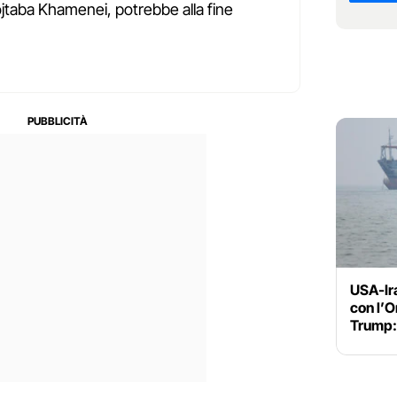
jtaba Khamenei, potrebbe alla fine
USA-Ir
con l’O
Trump: