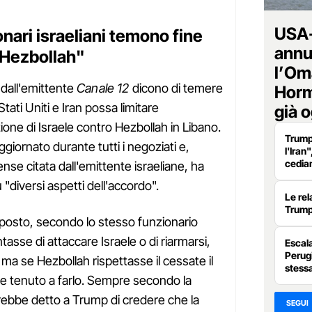
USA-
onari israeliani temono fine
annu
u Hezbollah"
l’Oma
ti dall'emittente
Canale 12
dicono di temere
Horm
tati Uniti e Iran possa limitare
già 
ione di Israele contro Hezbollah in Libano.
Trump:
iornato durante tutti i negoziati e,
l'Iran
cedia
se citata dall'emittente israeliane, ha
diversi aspetti dell'accordo".
Le rel
Trum
oposto, secondo lo stesso funzionario
asse di attaccare Israele o di riarmarsi,
Escala
Perugi
 ma se Hezbollah rispettasse il cessate il
stess
e tenuto a farlo. Sempre secondo la
ebbe detto a Trump di credere che la
SEGUI