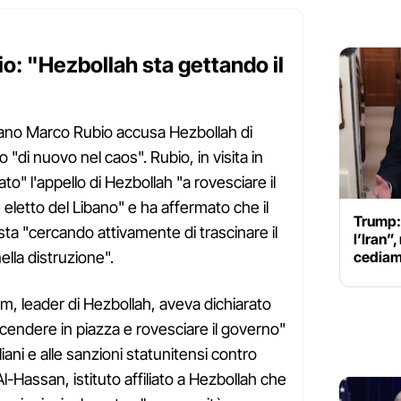
o: "Hezbollah sta gettando il
icano Marco Rubio accusa Hezbollah di
no "di nuovo nel caos". Rubio, in visita in
to" l'appello di Hezbollah "a rovesciare il
etto del Libano" e ha affermato che il
Trump: 
sta "cercando attivamente di trascinare il
l’Iran”
cediam
ella distruzione".
, leader di Hezbollah, aveva dichiarato
i scendere in piazza e rovesciare il governo"
eliani e alle sanzioni statunitensi contro
 Al-Hassan, istituto affiliato a Hezbollah che