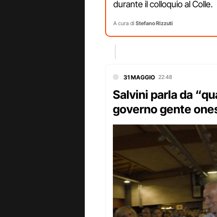
durante il colloquio al Colle.
A cura di
Stefano Rizzuti
31 MAGGIO
22:48
Salvini parla da “qu
governo gente ones