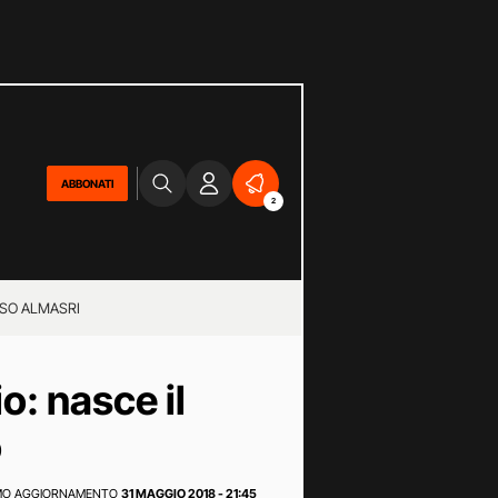
ABBONATI
2
SO ALMASRI
o: nasce il
o
MO AGGIORNAMENTO
31 MAGGIO 2018 - 21:45