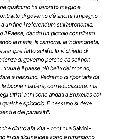
che qualcuno ha lavorato meglio e
ntratto di governo c’è anche l’impegno
 a un fine i referendum sull’autonomia.
to il Paese, dando un piccolo contributo
endo la mafia, la camorra, la ‘ndrangheta,
a sempre fatto schifo. Io vi chiedo di
perienza di governo perché da soli non
Italia è il paese più bello del mondo,
iare a nessuno. Vedremo di riportarla da
n le buone maniere, con educazione, ma
gli ultimi anni sono andati a Bruxelles col
 qualche spicciolo. E nessuno si deve
zenti e dei parassiti
".
che diritto alla vita
– continua Salvini -.
rno in cui alcune idee sono e rimangono