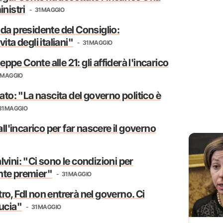
inistri
31 MAGGIO
 da presidente del Consiglio:
ita degli italiani"
31 MAGGIO
pe Conte alle 21: gli affiderà l'incarico
 MAGGIO
dato: "La nascita del governo politico è
31 MAGGIO
all'incarico per far nascere il governo
vini: "Ci sono le condizioni per
nte premier"
31 MAGGIO
ro, FdI non entrerà nel governo. Ci
ducia"
31 MAGGIO