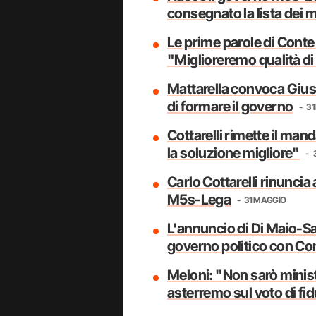
consegnato la lista dei m
Le prime parole di Conte
"Miglioreremo qualità di v
Mattarella convoca Giusep
di formare il governo
31
Cottarelli rimette il man
la soluzione migliore"
Carlo Cottarelli rinuncia 
M5s-Lega
31 MAGGIO
L'annuncio di Di Maio-Sal
governo politico con Co
Meloni: "Non sarò minist
asterremo sul voto di fi