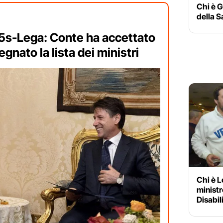
Chi è G
della 
5s-Lega: Conte ha accettato
egnato la lista dei ministri
Chi è L
ministr
Disabil