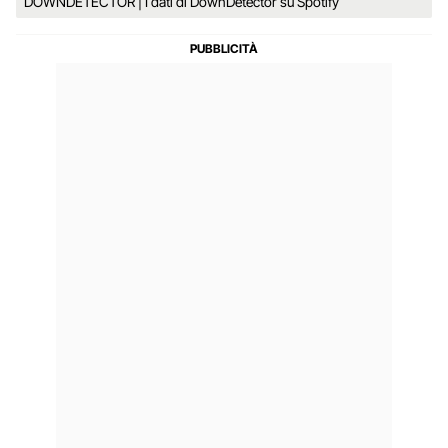
DOWNDETECTOR | I dati di DownDetector su Spotify