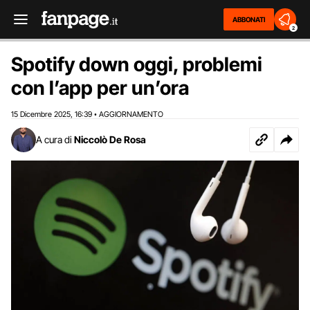
ABBONATI
2
Spotify down oggi, problemi
con l’app per un’ora
15 Dicembre 2025
16:39
AGGIORNAMENTO
,
•
A cura di
Niccolò De Rosa