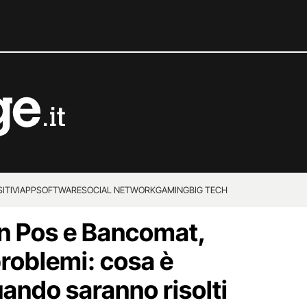
ITIVI
APP
SOFTWARE
SOCIAL NETWORK
GAMING
BIG TECH
n Pos e Bancomat,
problemi: cosa è
ando saranno risolti