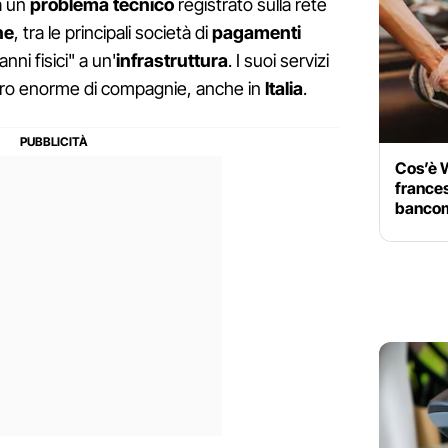
a un
problema tecnico
registrato sulla rete
ne
, tra le principali società di
pagamenti
nni fisici" a un'
infrastruttura
. I suoi servizi
ero enorme di compagnie, anche in
Italia
.
Cos’è W
france
bancom