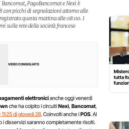
i Bancomat, PagoBancomat e Nexi è
28 con picchi di segnalazioni attorno alle
registrato questa mattina alle 08:00. I
mi sulla rete della società francese
VIDEO CONSIGLIATO
Mistero
tutta I
funzion
pagamenti elettronici
anche oggi venerdì
own
che ha colpito i circuiti
Nexi
,
Bancomat
,
e 11:25 di giovedì 28
. Coinvolti anche i
POS
. Al
 disservizi saranno completamente risolti.