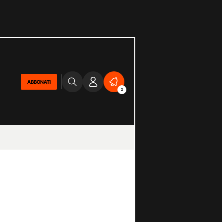
ABBONATI
2