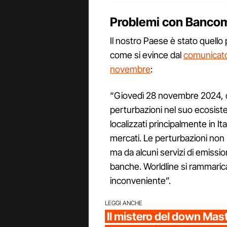
Problemi con Bancom
Il nostro Paese è stato quello
come si evince dal
comunicato 
novembre
:
“Giovedì 28 novembre 2024, da
perturbazioni nel suo ecosist
localizzati principalmente in Itali
mercati. Le perturbazioni non
ma da alcuni servizi di emissio
banche. Worldline si rammarica 
inconveniente”.
LEGGI ANCHE
Il mistero del down Mas