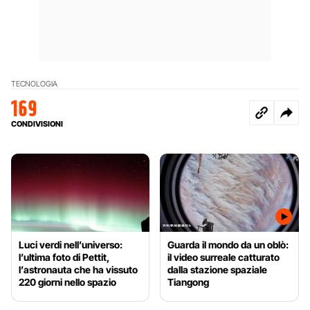
TECNOLOGIA
169
CONDIVISIONI
Luci verdi nell’universo:
Guarda il mondo da un oblò:
l’ultima foto di Pettit,
il video surreale catturato
l’astronauta che ha vissuto
dalla stazione spaziale
220 giorni nello spazio
Tiangong