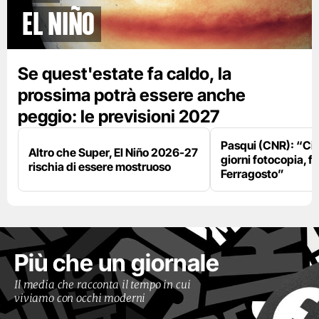
El Niño
Se quest'estate fa caldo, la
prossima potrà essere anche
peggio: le previsioni 2027
Pasqui (CNR): “Ci
Altro che Super, El Niño 2026-27
giorni fotocopia, fo
rischia di essere mostruoso
Ferragosto”
Più che un giornale
Il media che racconta il tempo in cui
viviamo con occhi moderni