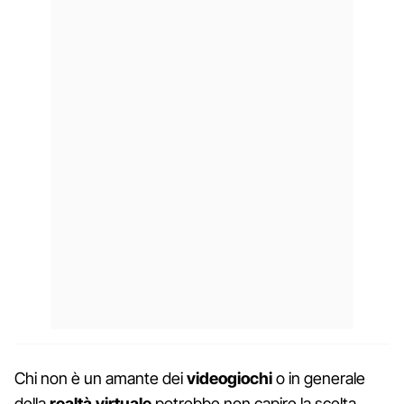
Chi non è un amante dei
videogiochi
o in generale
della
realtà virtuale
potrebbe non capire la scelta,