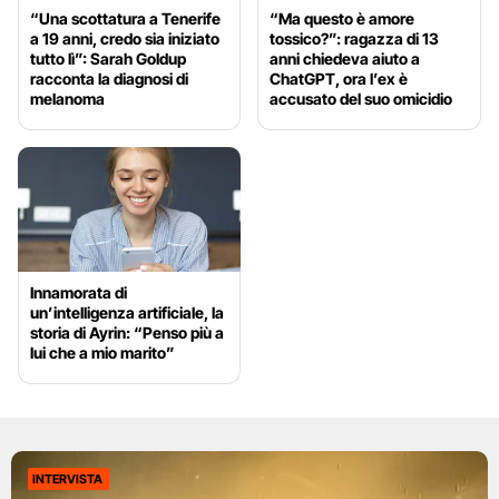
“Una scottatura a Tenerife
“Ma questo è amore
a 19 anni, credo sia iniziato
tossico?”: ragazza di 13
tutto lì”: Sarah Goldup
anni chiedeva aiuto a
racconta la diagnosi di
ChatGPT, ora l’ex è
melanoma
accusato del suo omicidio
Innamorata di
un’intelligenza artificiale, la
storia di Ayrin: “Penso più a
lui che a mio marito”
INTERVISTA