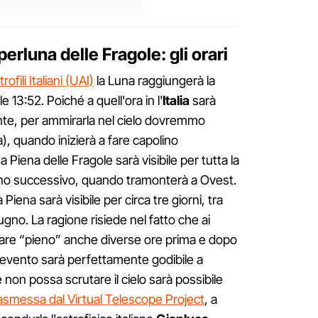
rluna delle Fragole: gli orari
ofili Italiani (UAI)
la Luna raggiungerà la
le 13:52. Poiché a quell'ora in l'
Italia
sarà
onte, per ammirarla nel cielo dovremmo
), quando inizierà a fare capolino
a Piena delle Fragole sarà visibile per tutta la
ttino successivo, quando tramonterà a Ovest.
Piena sarà visibile per circa tre giorni, tra
gno. La ragione risiede nel fatto che ai
ppare “pieno” anche diverse ore prima e dopo
L'evento sarà perfettamente godibile a
on possa scrutare il cielo sarà possibile
rasmessa dal Virtual Telescope Project
, a