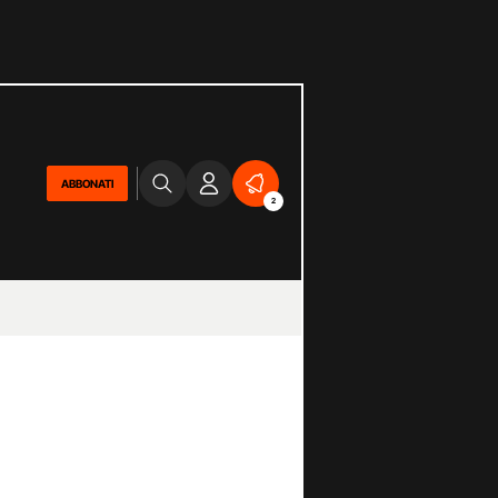
ABBONATI
2