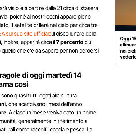
rà visibile a partire dalle 21 circa di stasera
avia, poiché ai nostri occhi appare pieno
 il satellite brillerà nel cielo per circa tre
 sul suo sito ufficiale
.Il disco lunare della
Oggi 1
 inoltre, apparirà circa il
7 percento
più
allinea
o quello che c'è da sapere per non perdersi
nei cie
vederl
ragole di oggi martedì 14
iama così
sono quasi tutti legati alla cultura
ani
, che scandivano i mesi dell'anno
are
. A ciascun mese veniva dato un nome
 comunità, generalmente in riferimento a
 naturali come raccolti, caccia e pesca. La