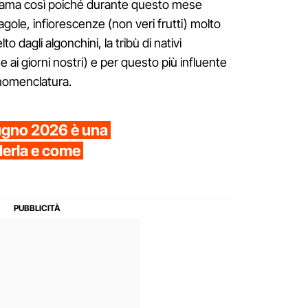
hiama così poiché durante questo mese
agole, infiorescenze (non veri frutti) molto
o dagli algonchini, la tribù di nativi
ai giorni nostri) e per questo più influente
 nomenclatura.
iugno 2026 è una
derla e come