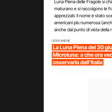
Luna Piena delle Fragole si c
maturano e si raccolgono le fr
apprezzati. Il nome è stato scelt
americani più numerosa (anche 
anche dal punto di vista della
LEGGI ANCHE
La Luna Piena del 30 g
Microluna: a che ora ve
osservarla dall'Italia