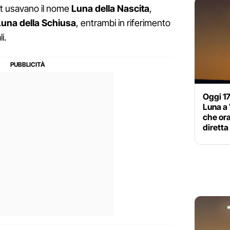
lit usavano il nome
Luna della Nascita
,
Luna della Schiusa
, entrambi in riferimento
i.
Oggi 17
Luna a 
che ora
diretta