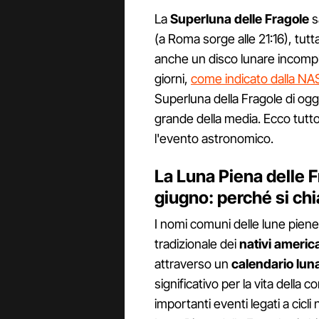
La
Superluna delle Fragole
sa
(a Roma sorge alle 21:16), tutt
anche un disco lunare incompleto,
giorni,
come indicato dalla NASA
Superluna della Fragole di oggi,
grande della media. Ecco tutt
l'evento astronomico.
La Luna Piena delle F
giugno: perché si ch
I nomi comuni delle lune piene 
tradizionale dei
nativi americ
attraverso un
calendario lun
significativo per la vita della
importanti eventi legati a cicli