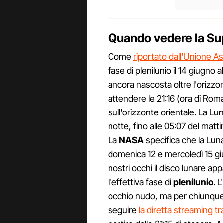
Quando vedere la Supe
Come
riportato dall'Unione Astr
fase di plenilunio il 14 giugno al
ancora nascosta oltre l'orizz
attendere le 21:16 (ora di Roma
sull'orizzonte orientale. La Lun
notte, fino alle 05:07 del ma
La
NASA
specifica che la Luna 
domenica 12 e mercoledì 15 giu
nostri occhi il disco lunare a
l'effettiva fase di
plenilunio
. 
occhio nudo, ma per chiunque n
seguire
la diretta streaming t