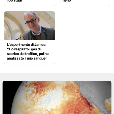
100 studi
meno
L’esperimento di James:
“Ho respirato i gas di
scarico del traffico, poi ho
analizzato il mio sangue”