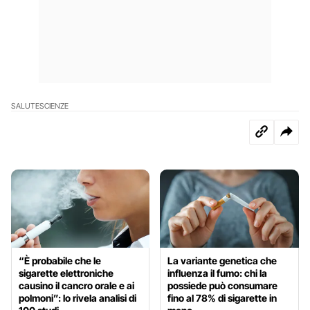
SALUTE
SCIENZE
“È probabile che le
La variante genetica che
sigarette elettroniche
influenza il fumo: chi la
causino il cancro orale e ai
possiede può consumare
polmoni”: lo rivela analisi di
fino al 78% di sigarette in