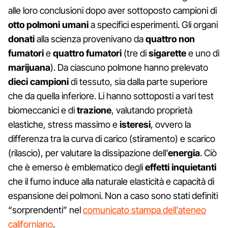
alle loro conclusioni dopo aver sottoposto campioni di
otto polmoni umani
a specifici esperimenti. Gli organi
donati
alla scienza provenivano da
quattro non
fumatori
e
quattro fumatori
(tre di
sigarette
e uno di
marijuana
). Da ciascuno polmone hanno prelevato
dieci campioni
di tessuto, sia dalla parte superiore
che da quella inferiore. Li hanno sottoposti a vari test
biomeccanici e di
trazione
, valutando proprietà
elastiche, stress massimo e
isteresi
, ovvero la
differenza tra la curva di carico (stiramento) e scarico
(rilascio), per valutare la dissipazione dell'
energia
. Ciò
che è emerso è emblematico degli
effetti inquietanti
che il fumo induce alla naturale elasticità e capacità di
espansione dei polmoni. Non a caso sono stati definiti
“sorprendenti” nel
comunicato stampa dell'ateneo
californiano
.