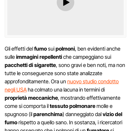
Gli effetti del
fumo
sui
polmoni
, ben evidenti anche
sulle
immagini repellenti
che campeggiano sui
pacchetti di sigarette
, sono gravi e ben noti, ma non
tutte le conseguenze sono state analizzate
approfonditamente. Ora un
nuovo studio condotto
negli USA
ha colmato una lacuna in termini di
proprietà meccaniche
, mostrando effettivamente
come si comporta il
tessuto polmonare
molle e
spugnoso (il
parenchima
) danneggiato dal
vizio del
fumo
rispetto a quello sano. In sostanza, i ricercatori
hanno osservato che i polmoni di un
fumatore
si