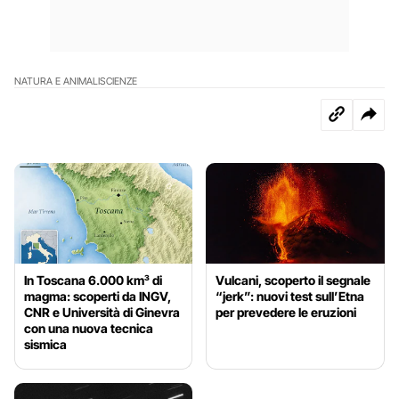
NATURA E ANIMALI
SCIENZE
In Toscana 6.000 km³ di
Vulcani, scoperto il segnale
magma: scoperti da INGV,
“jerk”: nuovi test sull’Etna
CNR e Università di Ginevra
per prevedere le eruzioni
con una nuova tecnica
sismica