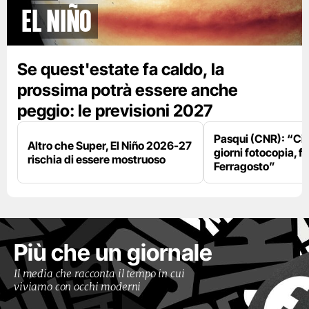
El Niño
Se quest'estate fa caldo, la
prossima potrà essere anche
peggio: le previsioni 2027
Pasqui (CNR): “Ci
Altro che Super, El Niño 2026-27
giorni fotocopia, fo
rischia di essere mostruoso
Ferragosto”
Più che un giornale
Il media che racconta il tempo in cui
viviamo con occhi moderni