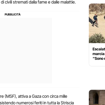
di civili stremati dalla fame e dalle malattie.
Escalat
marcia 
“Sono q
re (MSF), attiva a Gaza con circa mille
istendo numerosi feriti in tutta la Striscia