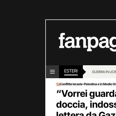
ESTERI
GUERRA IN UC
Conflitto Israele-Palestina e in Medio O
“Vorrei guarda
doccia, indossa
lettera da Ga