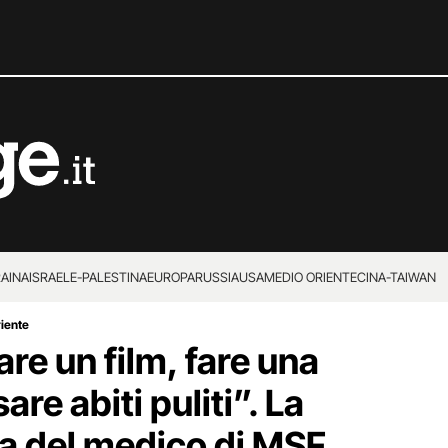
RAINA
ISRAELE-PALESTINA
EUROPA
RUSSIA
USA
MEDIO ORIENTE
CINA-TAIWAN
riente
re un film, fare una
re abiti puliti”. La
za del medico di MSF