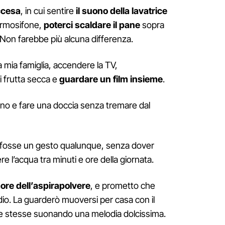
ccesa
, in cui sentire
il suono della lavatrice
termosifone,
poterci scaldare il pane
sopra
Non farebbe più alcuna differenza.
a mia famiglia, accendere la TV,
 frutta secca e
guardare un film insieme
.
no e fare una doccia senza tremare dal
me fosse un gesto qualunque, senza dover
e l’acqua tra minuti e ore della giornata.
more dell’aspirapolvere
, e prometto che
dio. La guarderò muoversi per casa con il
e stesse suonando una melodia dolcissima.