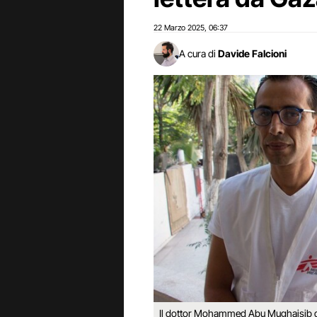
22 Marzo 2025
06:37
,
A cura di
Davide Falcioni
Il dottor Mohammed Abu Mughaisib 