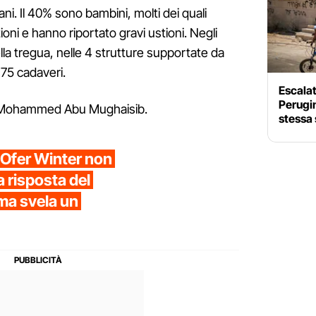
iani. Il 40% sono bambini, molti dei quali
i e hanno riportato gravi ustioni. Negli
della tregua, nelle 4 strutture supportate da
 75 cadaveri.
Escalati
Perugin
or Mohammed Abu Mughaisib.
stessa 
o Ofer Winter non
la risposta del
ma svela un