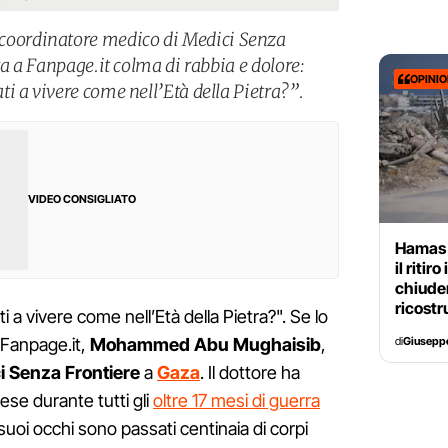
ordinatore medico di Medici Senza
ra a Fanpage.it colma di rabbia e dolore:
OPINI
i a vivere come nell’Età della Pietra?”.
VIDEO CONSIGLIATO
Hamas 
il riti
chiuder
ricostr
 a vivere come nell’Età della Pietra?". Se lo
di
Giusepp
a Fanpage.it,
Mohammed Abu Mughaisib
,
i Senza Frontiere
a
Gaza
. Il dottore ha
ese durante tutti gli
oltre 17 mesi di guerra
 suoi occhi sono passati centinaia di corpi