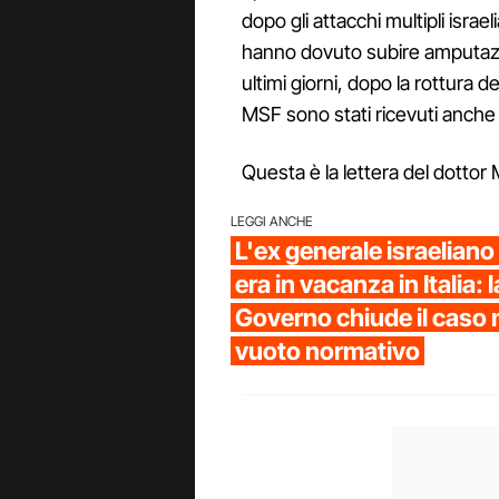
dopo gli attacchi multipli israel
hanno dovuto subire amputazion
ultimi giorni, dopo la rottura 
MSF sono stati ricevuti anche
Questa è la lettera del dott
LEGGI ANCHE
L'ex generale israelian
era in vacanza in Italia: 
Governo chiude il caso 
vuoto normativo