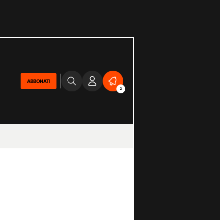
ABBONATI
2