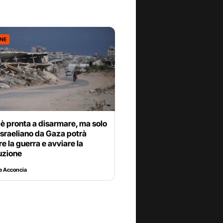
ONE
è pronta a disarmare, ma solo
ro israeliano da Gaza potrà
e la guerra e avviare la
uzione
e Acconcia