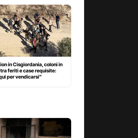
ion in Cisgiordania, coloni in
tra feriti e case requisite:
ui per vendicarsi”