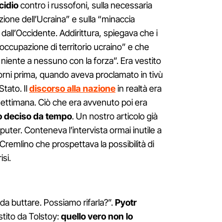
cidio
contro i russofoni, sulla necessaria
zione dell’Ucraina” e sulla “minaccia
 dall’Occidente. Addirittura, spiegava che i
occupazione di territorio ucraino” e che
ente a nessuno con la forza”. Era vestito
rni prima, quando aveva proclamato in tivù
tato. Il
discorso alla nazione
in realtà era
la settimana. Ciò che era avvenuto poi era
to deciso da tempo
. Un nostro articolo già
puter. Conteneva l’intervista ormai inutile a
Cremlino che prospettava la possibilità di
isi.
 da buttare. Possiamo rifarla?”.
Pyotr
tito da Tolstoy:
quello vero non lo