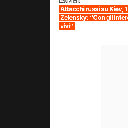
LEGGI ANCHE
Attacchi russi su Kiev, 17
Zelensky: “Con gli inter
vivi”