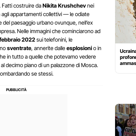
. Fatti costruire da
Nikita
Krushchev
nei
 agli appartamenti collettivi — le odiate
 del paesaggio urbano ovunque, nell’ex
mpresa. Nelle immagini che cominciarono ad
febbraio 2022
sui telefonini, le
ano
sventrate
, annerite dalle
esplosioni
o in
Ucraina
iche in tutto a quelle che potevamo vedere
profond
ammassa
io al decimo piano di un palazzone di Mosca.
 bombardando se stessi.