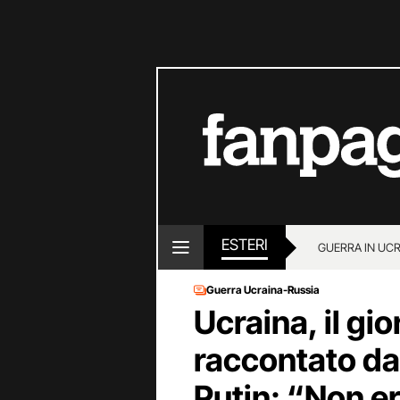
ESTERI
GUERRA IN UC
Guerra Ucraina-Russia
Ucraina, il gi
raccontato dal
Putin: “Non er