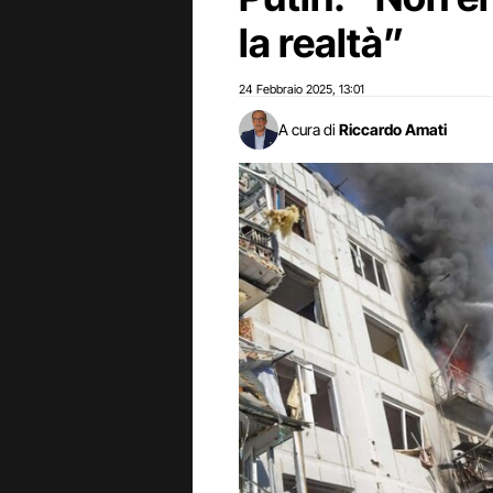
la realtà”
24 Febbraio 2025
13:01
,
A cura di
Riccardo Amati