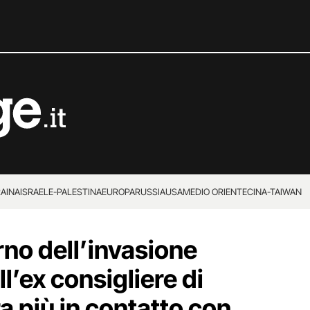
RAINA
ISRAELE-PALESTINA
EUROPA
RUSSIA
USA
MEDIO ORIENTE
CINA-TAIWAN
orno dell’invasione
l’ex consigliere di
a più in contatto con