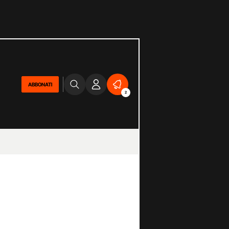
ABBONATI
2