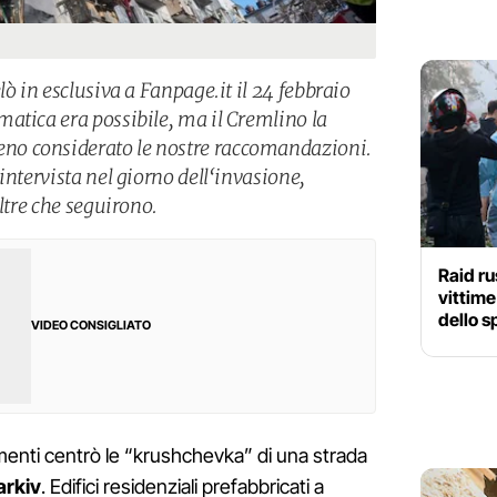
lò in esclusiva a Fanpage.it il 24 febbraio
atica era possibile, ma il Cremlino la
o considerato le nostre raccomandazioni.
intervista nel giorno dell‘invasione,
altre che seguirono.
Raid ru
vittime
dello s
VIDEO CONSIGLIATO
enti centrò le “krushchevka” di una strada
arkiv
. Edifici residenziali prefabbricati a