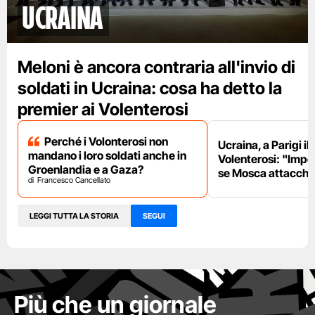
Ucraina
Meloni è ancora contraria all'invio di
soldati in Ucraina: cosa ha detto la
premier ai Volenterosi
Perché i Volonterosi non
Ucraina, a Parigi il
mandano i loro soldati anche in
Volenterosi: "Impe
Groenlandia e a Gaza?
se Mosca attacche
Francesco Cancellato
LEGGI TUTTA LA STORIA
SEGUI
Più che un giornale