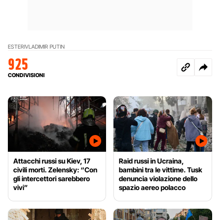
ESTERI
VLADIMIR PUTIN
925
CONDIVISIONI
Attacchi russi su Kiev, 17
Raid russi in Ucraina,
civili morti. Zelensky: “Con
bambini tra le vittime. Tusk
gli intercettori sarebbero
denuncia violazione dello
vivi”
spazio aereo polacco