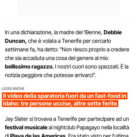
In una dichiarazione, la madre del 19enne,
Debbie
Duncan,
che è volata a Tenerife per cercarlo
settimane fa, ha detto: "Non riesco proprio a credere
che sia accaduta una cosa del genere al mio
bellissimo ragazzo.
I nostri cuori sono spezzati. È la
notizia peggiore che potesse arrivarci".
LEGGI ANCHE
Il video della sparatoria fuori da un fast-food in
Idaho: tre persone uccise, altre sette ferite
Jay Slater si trovava a Tenerife per partecipare ad un
festival
musicale
al nightclub Papagayo nella località
di
Playa de las Americas
. Era stato visto per l'ultima