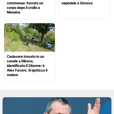
commessa: trovato un
ospedale a Genova
corpo dopo il crollo a
Messina
Cadavere trovato in un
canale a Mirano,
identificato il 24enne: è
Alex Favaro. Si ipotizza il
malore