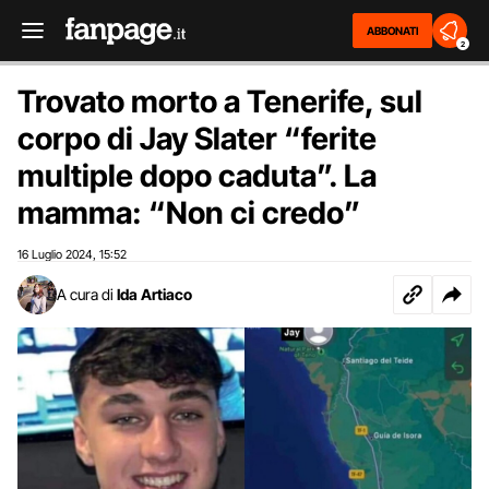
ABBONATI
2
Trovato morto a Tenerife, sul
corpo di Jay Slater “ferite
multiple dopo caduta”. La
mamma: “Non ci credo”
16 Luglio 2024
15:52
,
A cura di
Ida Artiaco