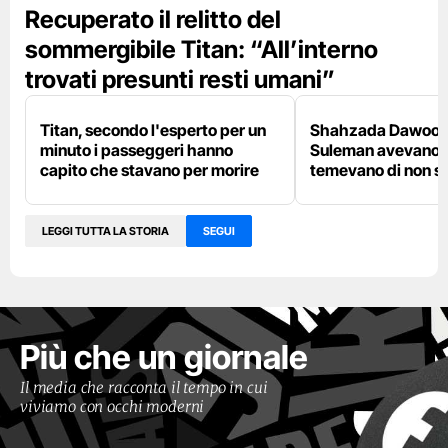
Recuperato il relitto del
sommergibile Titan: “All’interno
trovati presunti resti umani”
Titan, secondo l'esperto per un
Shahzada Dawood e 
minuto i passeggeri hanno
Suleman avevano pe
capito che stavano per morire
temevano di non sal
LEGGI TUTTA LA STORIA
SEGUI
Più che un giornale
Il media che racconta il tempo in cui
viviamo con occhi moderni