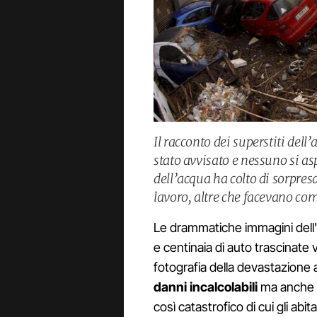
Il racconto dei superstiti del
stato avvisato e nessuno si a
dell’acqua ha colto di sorpre
lavoro, altre che facevano co
Le drammatiche immagini dell'
e centinaia di auto trascinate v
fotografia della devastazion
danni incalcolabili
ma anche 
così catastrofico di cui gli a