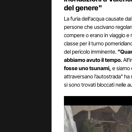
del genere"
La furia dell'acqua causate d
persone che uscivano regolarm
compere o erano in viaggio e r
classe per il turno pomeridia
del pericolo imminente.
"Quan
abbiamo avuto il tempo.
All'
fosse uno tsunami,
e siamo d
attraversano l’autostrada" ha r
si sono trovati bloccati nelle a