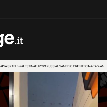
RAINA
ISRAELE-PALESTINA
EUROPA
RUSSIA
USA
MEDIO ORIENTE
CINA-TAIWAN