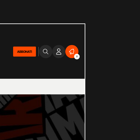
ABBONATI
2