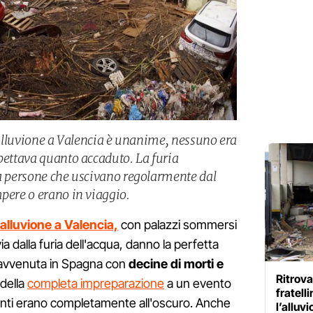
l’alluvione a Valencia è unanime, nessuno era
spettava quanto accaduto. La furia
sa persone che uscivano regolarmente dal
mpere o erano in viaggio.
alluvione a Valencia,
con palazzi sommersi
ia dalla furia dell'acqua, danno la perfetta
e avvenuta in Spagna con
decine di morti e
Ritrova
della
completa impreparazione
a un evento
fratell
bitanti erano completamente all'oscuro. Anche
l’alluv