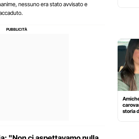
anime, nessuno era stato avvisato e
accaduto.
Amiche 
carovan
storia 
ia: "N
on ci aspettavamo nulla