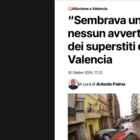
Alluvione a Valencia
“Sembrava un
nessun avvert
dei superstiti 
Valencia
30 Ottobre 2024
17:23
,
A cura di
Antonio Palma