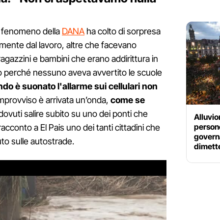
al fenomeno della
DANA
ha colto di sorpresa
ente dal lavoro, altre che facevano
agazzini e bambini che erano addirittura in
no perché nessuno aveva avvertito le scuole
do è suonato l'allarme sui cellulari non
improvviso è arrivata un’onda,
come se
ovuti salire subito su uno dei ponti che
Alluvio
persone
acconto a El Pais uno dei tanti cittadini che
govern
uto sulle autostrade.
dimett