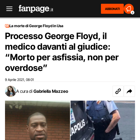
ABBONATI
2
La morte di George Floyd in Usa
Processo George Floyd, il
medico davanti al giudice:
“Morto per asfissia, non per
overdose”
9 Aprile 2021
08:01
,
A cura di
Gabriella Mazzeo