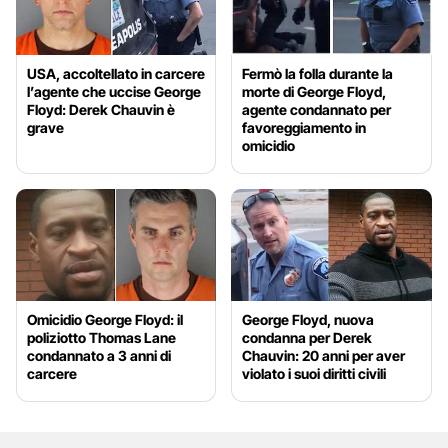
USA, accoltellato in carcere
Fermò la folla durante la
l’agente che uccise George
morte di George Floyd,
Floyd: Derek Chauvin è
agente condannato per
grave
favoreggiamento in
omicidio
Omicidio George Floyd: il
George Floyd, nuova
poliziotto Thomas Lane
condanna per Derek
condannato a 3 anni di
Chauvin: 20 anni per aver
carcere
violato i suoi diritti civili