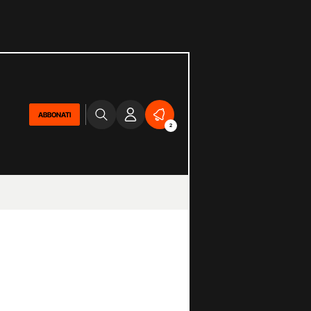
ABBONATI
2