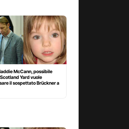
addie McCann, possibile
 Scotland Yard vuole
are il sospettato Brückner a