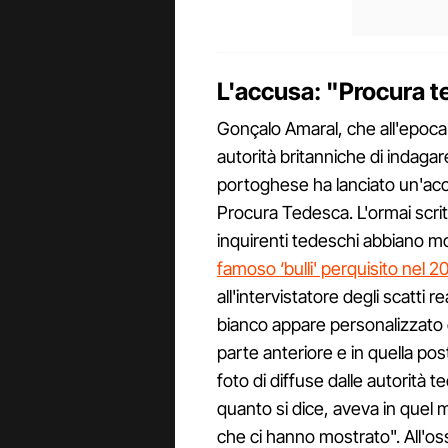
L'accusa: "Procura t
Gonçalo Amaral, che all'epoca
autorità britanniche di indagare
portoghese ha lanciato un'acc
Procura Tedesca. L'ormai scrit
inquirenti tedeschi abbiano mo
famoso ‘bulli' perquisito nel 2
all'intervistatore degli scatti rea
bianco appare personalizzato c
parte anteriore e in quella po
foto di diffuse dalle autorità t
quanto si dice, aveva in quel
che ci hanno mostrato". All'os