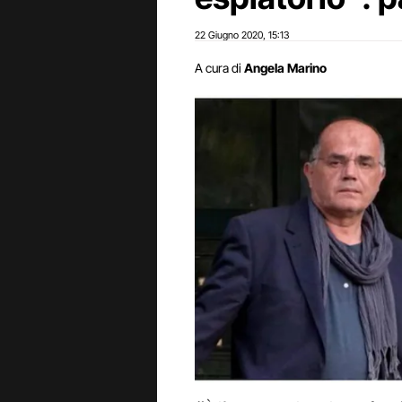
22 Giugno 2020
15:13
,
A cura di
Angela Marino