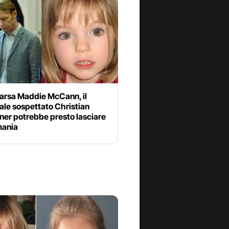
rsa Maddie McCann, il
ale sospettato Christian
ner potrebbe presto lasciare
mania