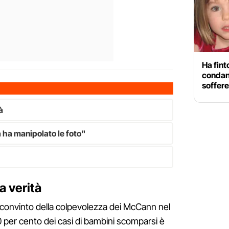
Ha fin
condan
soffere
à
 ha manipolato le foto"
a verità
 convinto della colpevolezza dei McCann nel
80 per cento dei casi di bambini scomparsi è