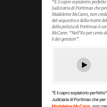
“È il capro espiatorio perfett
Judiciaria di Portimao che pe
Madeleine McCann, non crede 
del sequestro e della morte de
della polizia di Portimao è se
McCann. “Nell’80 per cento de
è dei genitori”.
"È il capro espiatorio perfetto
Judiciaria di Portimao che per
Madeleine McCann
, non cr