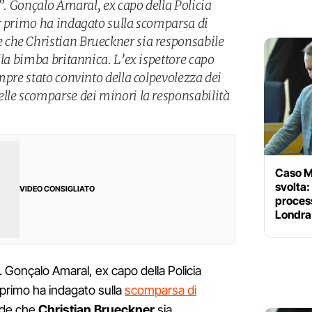
o”. Gonçalo Amaral, ex capo della Policia
r primo ha indagato sulla scomparsa di
che Christian Brueckner sia responsabile
lla bimba britannica. L’ex ispettore capo
mpre stato convinto della colpevolezza dei
lle scomparse dei minori la responsabilità
Caso M
svolta:
VIDEO CONSIGLIATO
process
Londra
". Gonçalo Amaral, ex capo della Policia
 primo ha indagato sulla
scomparsa di
ede che
Christian Brueckner
sia