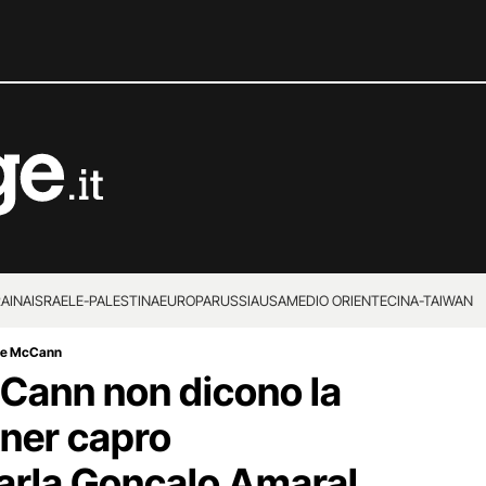
RAINA
ISRAELE-PALESTINA
EUROPA
RUSSIA
USA
MEDIO ORIENTE
CINA-TAIWAN
die McCann
Cann non dicono la
kner capro
parla Gonçalo Amaral