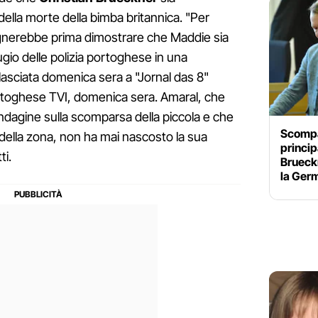
ella morte della bimba britannica. "Per
sognerebbe prima dimostrare che Maddie sia
ugio delle polizia portoghese in una
ilasciata domenica sera a "Jornal das 8"
toghese TVI, domenica sera. Amaral, che
indagine sulla scomparsa della piccola e che
Scompa
i della zona, non ha mai nascosto la sua
princip
ti.
Brueck
la Ger