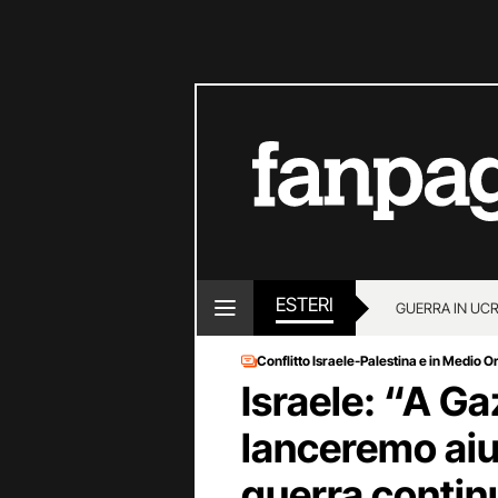
ESTERI
GUERRA IN UC
Conflitto Israele-Palestina e in Medio O
Israele: “A G
lanceremo aiu
guerra contin