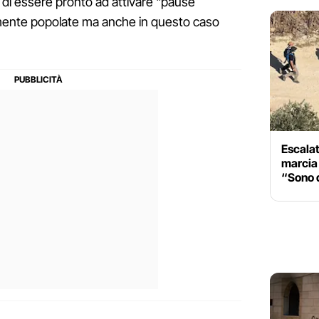
 di essere pronto ad attivare "pause
mente popolate ma anche in questo caso
Escalat
marcia 
“Sono q