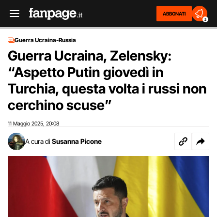
ABBONATI
2
Guerra Ucraina-Russia
Guerra Ucraina, Zelensky:
“Aspetto Putin giovedì in
Turchia, questa volta i russi non
cerchino scuse”
11 Maggio 2025
20:08
,
A cura di
Susanna Picone