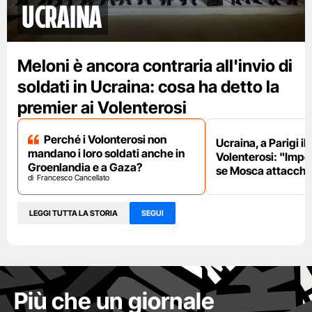
Ucraina
Meloni è ancora contraria all'invio di
soldati in Ucraina: cosa ha detto la
premier ai Volenterosi
Perché i Volonterosi non
Ucraina, a Parigi il
mandano i loro soldati anche in
Volenterosi: "Impe
Groenlandia e a Gaza?
se Mosca attacche
Francesco Cancellato
LEGGI TUTTA LA STORIA
SEGUI
Più che un giornale