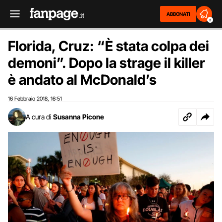
ABBONATI
2
Florida, Cruz: “È stata colpa dei
demoni”. Dopo la strage il killer
è andato al McDonald’s
16 Febbraio 2018
16:51
,
A cura di
Susanna Picone