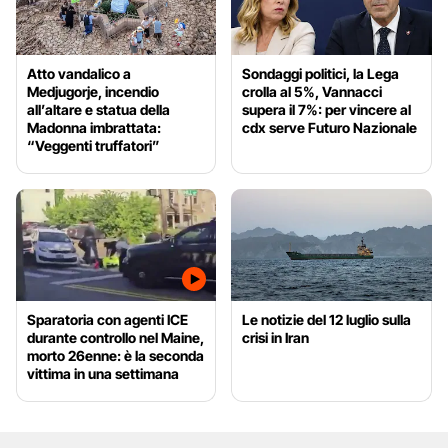
Atto vandalico a
Sondaggi politici, la Lega
Medjugorje, incendio
crolla al 5%, Vannacci
all’altare e statua della
supera il 7%: per vincere al
Madonna imbrattata:
cdx serve Futuro Nazionale
“Veggenti truffatori”
Sparatoria con agenti ICE
Le notizie del 12 luglio sulla
durante controllo nel Maine,
crisi in Iran
morto 26enne: è la seconda
vittima in una settimana