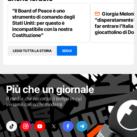
"Il Board of Peace è uno
Giorgia Meloni 
strumento di comando degli
"disperatamente" 
Stati Uniti: per questo è
far entrare l'Italia 
incompatibile con la nostra
giocattolino di Do
Costituzione"
LEGGI TUTTA LA STORIA
SEGUI
Più che un giornale
Il media che racconta il tempo in cui
viviamo con occhi moderni