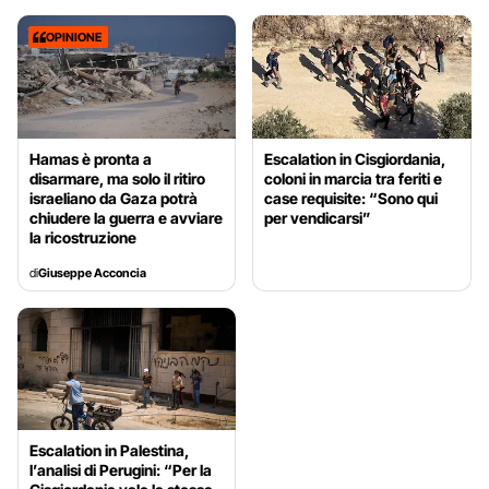
OPINIONE
Hamas è pronta a
Escalation in Cisgiordania,
disarmare, ma solo il ritiro
coloni in marcia tra feriti e
israeliano da Gaza potrà
case requisite: “Sono qui
chiudere la guerra e avviare
per vendicarsi”
la ricostruzione
di
Giuseppe Acconcia
Escalation in Palestina,
l’analisi di Perugini: “Per la