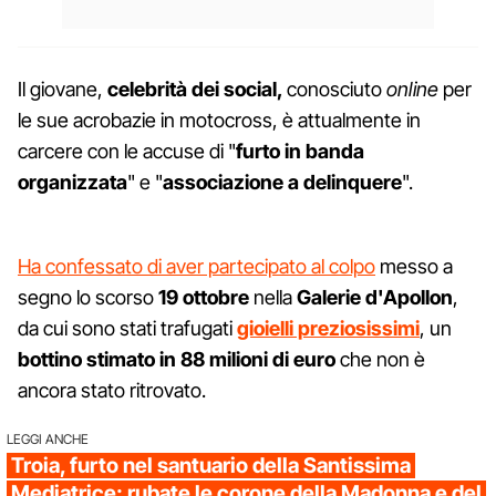
Il giovane,
celebrità dei social,
conosciuto
online
per
le sue acrobazie in motocross, è attualmente in
carcere con le accuse di "
furto in banda
organizzata
" e "
associazione a delinquere
".
Ha confessato di aver partecipato al colpo
messo a
segno lo scorso
19 ottobre
nella
Galerie d'Apollon
,
da cui sono stati trafugati
gioielli preziosissimi
, un
bottino stimato in 88 milioni di euro
che non è
ancora stato ritrovato.
LEGGI ANCHE
Troia, furto nel santuario della Santissima
Mediatrice: rubate le corone della Madonna e del