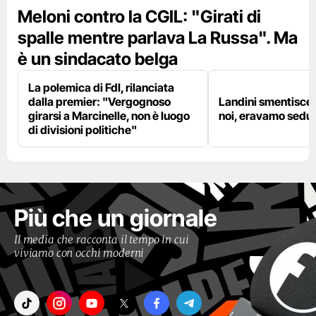
Meloni contro la CGIL: "Girati di
spalle mentre parlava La Russa". Ma
è un sindacato belga
La polemica di FdI, rilanciata
dalla premier: "Vergognoso
Landini smentisce
girarsi a Marcinelle, non è luogo
noi, eravamo sedut
di divisioni politiche"
Più che un giornale
Il media che racconta il tempo in cui
viviamo con occhi moderni