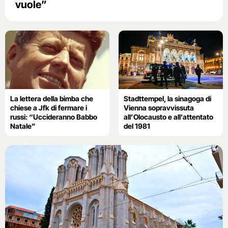
vuole”
La lettera della bimba che
Stadttempel, la sinagoga di
chiese a Jfk di fermare i
Vienna sopravvissuta
russi: “Uccideranno Babbo
all’Olocausto e all’attentato
Natale”
del 1981