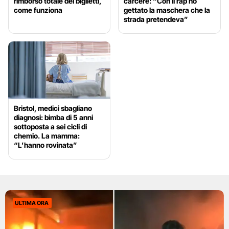
rimborso totale dei biglietti,
carcere: “Con il rap ho
come funziona
gettato la maschera che la
strada pretendeva”
Bristol, medici sbagliano
diagnosi: bimba di 5 anni
sottoposta a sei cicli di
chemio. La mamma:
“L’hanno rovinata”
ULTIMA ORA