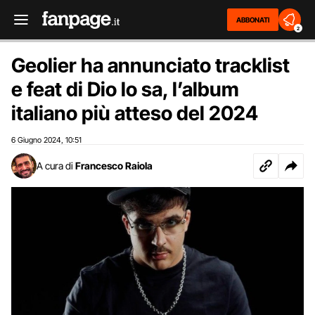
ABBONATI
2
Geolier ha annunciato tracklist
e feat di Dio lo sa, l’album
italiano più atteso del 2024
6 Giugno 2024
10:51
,
A cura di
Francesco Raiola