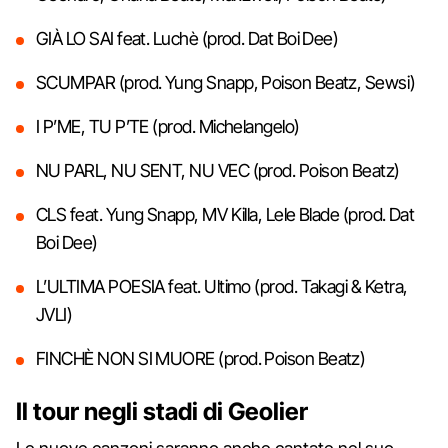
GIÀ LO SAI feat. Luchè (prod. Dat Boi Dee)
SCUMPAR (prod. Yung Snapp, Poison Beatz, Sewsi)
I P’ME, TU P’TE (prod. Michelangelo)
NU PARL, NU SENT, NU VEC (prod. Poison Beatz)
CLS feat. Yung Snapp, MV Killa, Lele Blade (prod. Dat
Boi Dee)
L’ULTIMA POESIA feat. Ultimo (prod. Takagi & Ketra,
JVLI)
FINCHÈ NON SI MUORE (prod. Poison Beatz)
Il tour negli stadi di Geolier