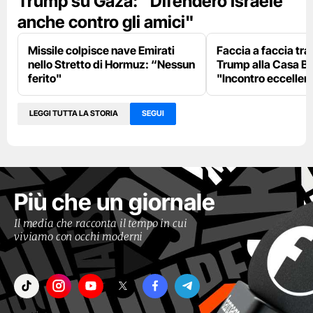
Trump su Gaza: "Difenderò Israele
anche contro gli amici"
Missile colpisce nave Emirati
Faccia a faccia tr
nello Stretto di Hormuz: “Nessun
Trump alla Casa Bi
ferito"
"Incontro eccellent
LEGGI TUTTA LA STORIA
SEGUI
Più che un giornale
Il media che racconta il tempo in cui
viviamo con occhi moderni