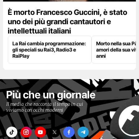
È morto Francesco Guccini, è stato
uno dei più grandi cantautori e
intellettuali italiani
La Rai cambia programmazione:
Morto nella sua Pà
gli speciali su Rai3, Radio3 e
amori della sua vit
RaiPlay
anni
Più che un giornale
Il media che racconta il tempo in cui
viviamo con occhi moderni