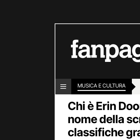
MUSICA E CULTURA
Chi è Erin Doo
nome della scri
classifiche gr