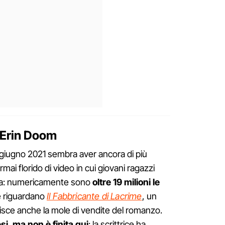
di Erin Doom
 giugno 2021 sembra aver ancora di più
ormai florido di video in cui giovani ragazzi
ea: numericamente sono
oltre 19 milioni le
 riguardano
Il Fabbricante di Lacrime
, un
isce anche la mole di vendite del romanzo.
si, ma non è finita qui
: la scrittrice ha