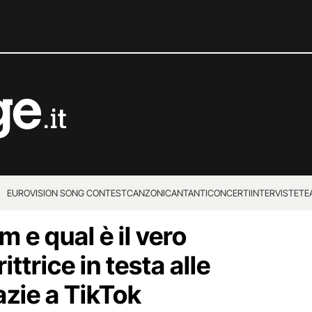
EUROVISION SONG CONTEST
CANZONI
CANTANTI
CONCERTI
INTERVISTE
TE
m e qual è il vero
ttrice in testa alle
azie a TikTok