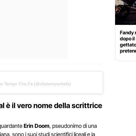
Fandy 
dopo il
gettato
preten
Che Tempo Che Fa (@chetempochefa)
l è il vero nome della scrittrice
iguardante
Erin Doom
, pseudonimo di una
iana, sono i suoi studi scientifici liceali e la