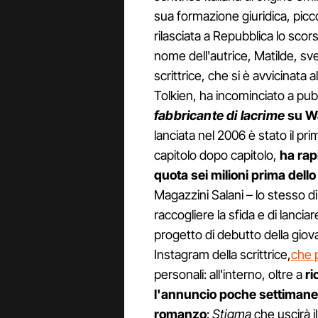
sua formazione giuridica, picco
rilasciata a Repubblica lo sco
nome dell'autrice, Matilde, sve
scrittrice, che si è avvicinata a
Tolkien, ha incominciato a pubb
fabbricante di lacrime
su W
lanciata nel 2006 è stato il pr
capitolo dopo capitolo,
ha rapi
quota sei milioni prima dell
Magazzini Salani – lo stesso d
raccogliere la sfida e di lancia
progetto di debutto della giov
Instagram della scrittrice,
che 
personali: all'interno, oltre a
ri
l'annuncio poche settimane 
romanzo
:
Stigma
che uscirà i