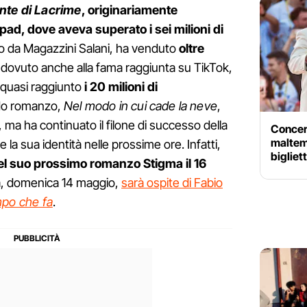
ante di Lacrime
, originariamente
ad, dove aveva superato i sei milioni di
ito da Magazzini Salani, ha venduto
oltre
dovuto anche alla fama raggiunta su TikTok,
quasi raggiunto
i 20 milioni di
ndo romanzo,
Nel modo in cui cade la neve
,
 ma ha continuato il filone di successo della
Concert
maltem
e la sua identità nelle prossime ore. Infatti,
bigliet
del suo prossimo romanzo Stigma il 16
a, domenica 14 maggio,
sarà ospite di Fabio
po che fa
.