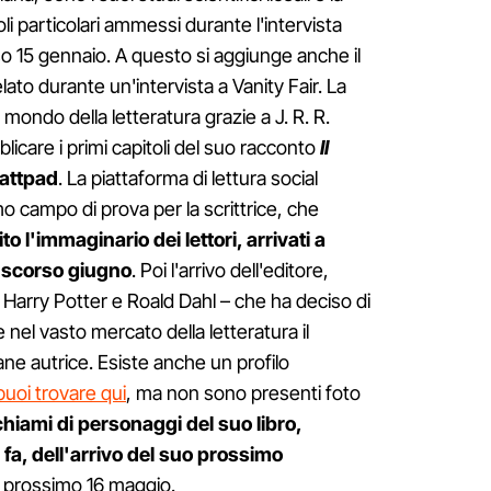
li particolari ammessi durante l'intervista
rso 15 gennaio. A questo si aggiunge anche il
lato durante un'intervista a Vanity Fair. La
l mondo della letteratura grazie a J. R. R.
licare i primi capitoli del suo racconto
Il
attpad
. La piattaforma di lettura social
imo campo di prova per la scrittrice, che
to l'immaginario dei lettori, arrivati a
o scorso giugno
. Poi l'arrivo dell'editore,
i Harry Potter e Roald Dahl – che ha deciso di
re nel vasto mercato della letteratura il
ane autrice. Esiste anche un profilo
puoi trovare qui
, ma non sono presenti foto
chiami di personaggi del suo libro,
fa, dell'arrivo del suo prossimo
l prossimo 16 maggio.