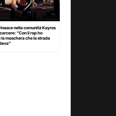
rinasce nella comunità Kayros
 carcere: “Con il rap ho
 la maschera che la strada
deva”