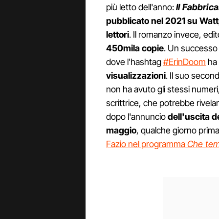
più letto dell'anno:
Il Fabbric
pubblicato nel 2021 su Wattp
lettori
. Il romanzo invece, ed
450mila copie
. Un successo 
dove l'hashtag
#ErinDoom
ha 
visualizzazioni
. Il suo seco
non ha avuto gli stessi numeri,
scrittrice, che potrebbe rivelar
dopo l'annuncio
dell'uscita 
maggio
, qualche giorno prim
Fazio nel programma
Che tem