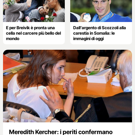
E per Breivik è pronta una
Dall’argento di Scozzoli alla
cella nel carcere più bello del
carestia in Somalia: le
mondo
immagini di oggi
Meredith Kercher: i periti confermano