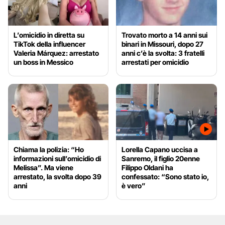
L’omicidio in diretta su
Trovato morto a 14 anni sui
TikTok della influencer
binari in Missouri, dopo 27
Valeria Márquez: arrestato
anni c’è la svolta: 3 fratelli
un boss in Messico
arrestati per omicidio
Chiama la polizia: “Ho
Lorella Capano uccisa a
informazioni sull’omicidio di
Sanremo, il figlio 20enne
Melissa”. Ma viene
Filippo Oldani ha
arrestato, la svolta dopo 39
confessato: “Sono stato io,
anni
è vero”