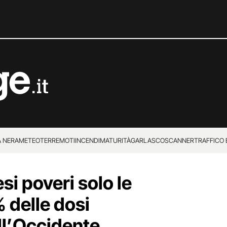
 NERA
METEO
TERREMOTI
INCENDI
MATURITÀ
GARLASCO
SCANNER
TRAFFICO E
 SUPERENALOTTO
si poveri solo le
% delle dosi
ll’Occidente