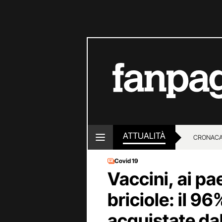
ATTUALITÀ
CRONACA
Covid 19
LOTTO E
Vaccini, ai pae
briciole: il 96
acquistate da