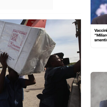
Vaccini
“Miliard
smentis