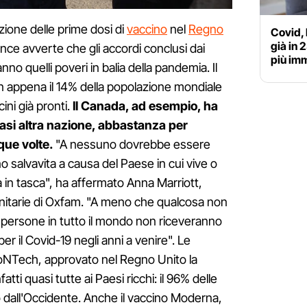
zione delle prime dosi di
vaccino
nel
Regno
Covid, 
già in 
iance avverte che gli accordi conclusi dai
più im
nno quelli poveri in balia della pandemia. Il
 appena il 14% della popolazione mondiale
ini già pronti.
Il Canada, ad esempio, ha
iasi altra nazione, abbastanza per
que volte.
"A nessuno dovrebbe essere
o salvavita a causa del Paese in cui vive o
a in tasca", ha affermato Anna Marriott,
sanitarie di Oxfam. "A meno che qualcosa non
i persone in tutto il mondo non riceveranno
er il Covid-19 negli anni a venire". Le
BioNTech, approvato nel Regno Unito la
ti quasi tutte ai Paesi ricchi: il 96% delle
to dall'Occidente. Anche il vaccino Moderna,