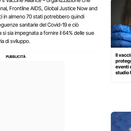
e's Vaccine Alliance – organizzazione che
al, Frontline AIDS, Global Justice Now and
 in almeno 70 stati potrebbero quindi
guenze sanitarie del Covid-19 e ciò
i sia impegnata a fornire il 64% delle sue
ia di sviluppo.
Il vacc
protegg
eventi 
studio