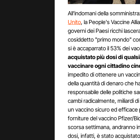
All'indomani della somministra
Unito
, la People's Vaccine All
governi dei Paesi ricchi lascera
cosiddetto "primo mondo" con
si è accaparrato il 53% dei vacc
acquistato più dosi di quals
vaccinare ogni cittadino cin
impedito di ottenere un vaccin
della quantità di denaro che h
responsabile delle politiche 
cambi radicalmente, miliardi d
un vaccino sicuro ed efficace p
forniture del vaccino Pfizer/
scorsa settimana, andranno infat
dosi, infatti, è stato acquista