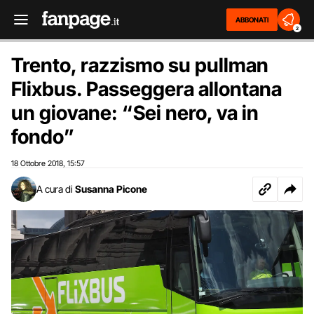
ABBONATI
2
Trento, razzismo su pullman
Flixbus. Passeggera allontana
un giovane: “Sei nero, va in
fondo”
18 Ottobre 2018
15:57
,
A cura di
Susanna Picone