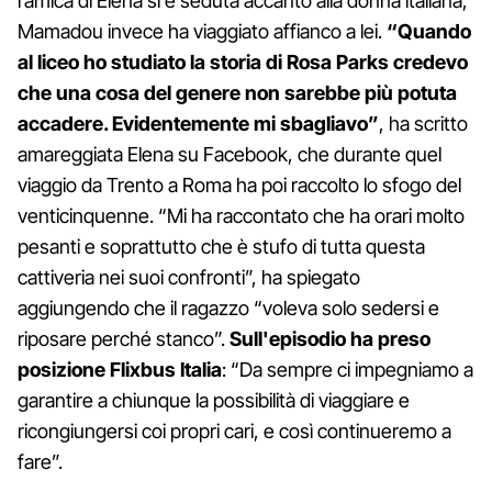
l’amica di Elena si è seduta accanto alla donna italiana,
Mamadou invece ha viaggiato affianco a lei.
“Quando
al liceo ho studiato la storia di Rosa Parks credevo
che una cosa del genere non sarebbe più potuta
accadere. Evidentemente mi sbagliavo”
, ha scritto
amareggiata Elena su Facebook, che durante quel
viaggio da Trento a Roma ha poi raccolto lo sfogo del
venticinquenne. “Mi ha raccontato che ha orari molto
pesanti e soprattutto che è stufo di tutta questa
cattiveria nei suoi confronti”, ha spiegato
aggiungendo che il ragazzo “voleva solo sedersi e
riposare perché stanco”.
Sull'episodio ha preso
posizione Flixbus Italia
: “Da sempre ci impegniamo a
garantire a chiunque la possibilità di viaggiare e
ricongiungersi coi propri cari, e così continueremo a
fare”.