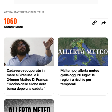
ATTUALITÀ
TERREMOTI IN ITALIA
1060
CONDIVISIONI
Cadavere recuperato in
Maltempo, allerta meteo
mare a Siracusa, è il
gialla oggi 20 luglio: le
24enne Matteo Di Franca:
regioni a rischio per
“Ucciso dalle eliche della
temporali
barca dopo una caduta”