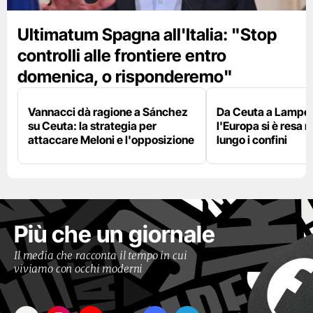
Ultimatum Spagna all'Italia: "Stop
controlli alle frontiere entro
domenica, o risponderemo"
Vannacci dà ragione a Sánchez
Da Ceuta a Lamped
su Ceuta: la strategia per
l'Europa si è resa r
attaccare Meloni e l'opposizione
lungo i confini
Più che un giornale
Il media che racconta il tempo in cui
viviamo con occhi moderni