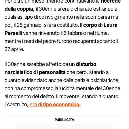
Per oltre un mese, mentre continuavano le
ricerche
della coppia,
il 30enne si era dichiarato estraneo a
qualsiasi tipo di coinvolgimento nella scomparsa ma
poi, il 28 gennaio, si era costituito. Il
corpo di Laura
Perselli
venne rinvenuto il 6 febbraio nel fiume,
mentre i resti del padre furono recuperati soltanto il
27 aprile.
Il 30enne sarebbe affetto da un
disturbo
narcisistico di personalità
che però, stando a
quanto evidenziato anche dalle perizie psichiatriche,
non ha compromesso la lucidità mentale del 30enne
al momento del delitto. Il movente, stando a quanto
ricostruito,
era di
tipo economico.