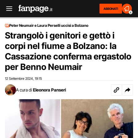
ABBONATI
2
Peter Neumair e Laura Perselli uccisi a Bolzano
Strangolò i genitori e gettò i
corpi nel fiume a Bolzano: la
Cassazione conferma ergastolo
per Benno Neumair
12 Settembre 2024
19:15
,
A cura di
Eleonora Panseri