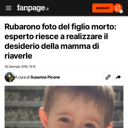
ABBONATI
2
Rubarono foto del figlio morto:
esperto riesce a realizzare il
desiderio della mamma di
riaverle
30 Gennaio 2019
13:15
,
A cura di
Susanna Picone