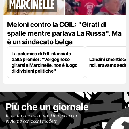
marcinelle
Meloni contro la CGIL: "Girati di
spalle mentre parlava La Russa". Ma
è un sindacato belga
La polemica di FdI, rilanciata
dalla premier: "Vergognoso
Landini smentisce
girarsi a Marcinelle, non è luogo
noi, eravamo sedut
di divisioni politiche"
Più che un giornale
Il media che racconta il tempo in cui
viviamo con occhi moderni