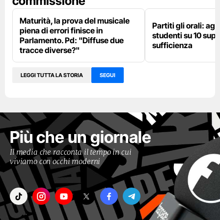
commissione
Maturità, la prova del musicale
Partiti gli orali: agli
piena di errori finisce in
studenti su 10 supe
Parlamento. Pd: "Diffuse due
sufficienza
tracce diverse?"
LEGGI TUTTA LA STORIA
SEGUI
Più che un giornale
Il media che racconta il tempo in cui
viviamo con occhi moderni