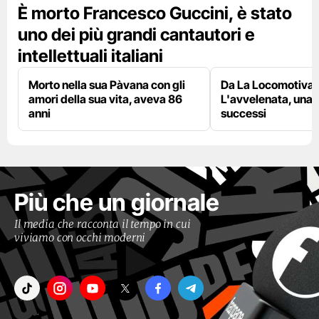
È morto Francesco Guccini, è stato
uno dei più grandi cantautori e
intellettuali italiani
Morto nella sua Pàvana con gli
Da La Locomotiva 
amori della sua vita, aveva 86
L'avvelenata, una v
anni
successi
Più che un giornale
Il media che racconta il tempo in cui
viviamo con occhi moderni