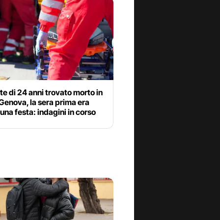
e di 24 anni trovato morto in
Genova, la sera prima era
 una festa: indagini in corso