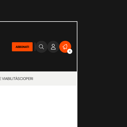
ABBONATI
2
 VIABILITÀ
SCIOPERI