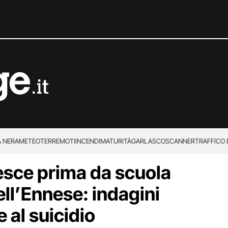
 NERA
METEO
TERREMOTI
INCENDI
MATURITÀ
GARLASCO
SCANNER
TRAFFICO E
sce prima da scuola
 SUPERENALOTTO
ell’Ennese: indagini
e al suicidio