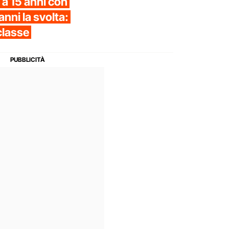
a 15 anni con
anni la svolta:
classe