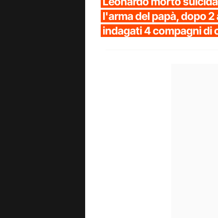
Leonardo morto suicida 
l'arma del papà, dopo 2 
indagati 4 compagni di 