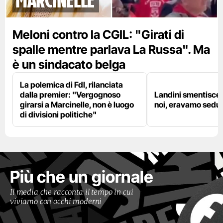
Meloni contro la CGIL: "Girati di
spalle mentre parlava La Russa". Ma
è un sindacato belga
La polemica di FdI, rilanciata
dalla premier: "Vergognoso
Landini smentisce
girarsi a Marcinelle, non è luogo
noi, eravamo sedut
di divisioni politiche"
Più che un giornale
Il media che racconta il tempo in cui
viviamo con occhi moderni