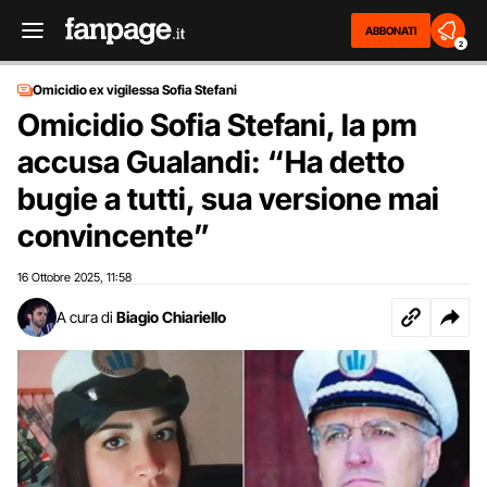
ABBONATI
2
Omicidio ex vigilessa Sofia Stefani
Omicidio Sofia Stefani, la pm
accusa Gualandi: “Ha detto
bugie a tutti, sua versione mai
convincente”
16 Ottobre 2025
11:58
,
A cura di
Biagio Chiariello