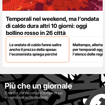
Temporali nel weekend, ma l’ondata
di caldo dura altri 10 giorni: oggi
bollino rosso in 26 città
Le ondate di caldo fanno salire
Maltempo, allerta 
anche il prezzo della spesa:
per temporali oggi
l'economista spiega perché
l'elenco delle regio
Più che un giornale
Il media che racconta il tempo in cui
viviamo con occhi moderni