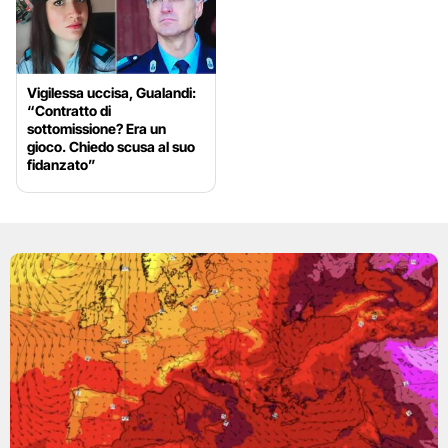
Vigilessa uccisa, Gualandi:
“Contratto di
sottomissione? Era un
gioco. Chiedo scusa al suo
fidanzato”