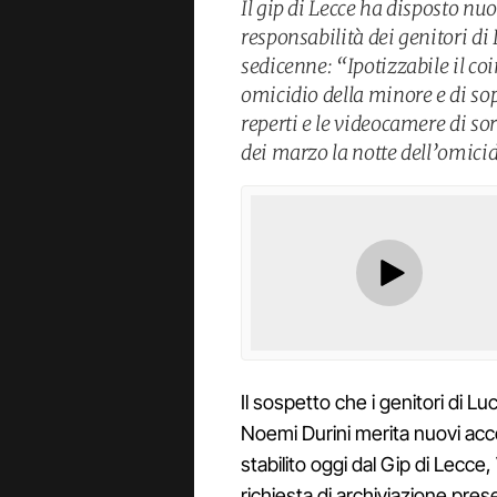
Il gip di Lecce ha disposto nu
responsabilità dei genitori di
sedicenne: “Ipotizzabile il co
omicidio della minore e di so
reperti e le videocamere di so
dei marzo la notte dell’omici
Il sospetto che i genitori di L
Noemi Durini merita nuovi acc
stabilito oggi dal Gip di Lecc
richiesta di archiviazione pre