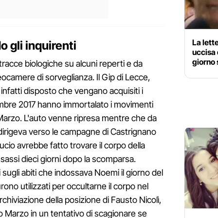
La let
 gli inquirenti
uccisa 
giorno
tracce biologiche su alcuni reperti e da
eocamere di sorveglianza. Il Gip di Lecce,
nfatti disposto che vengano acquisiti i
embre 2017 hanno immortalato i movimenti
i Marzo. L'auto venne ripresa mentre che da
 dirigeva verso le campagne di Castrignano
cio avrebbe fatto trovare il corpo della
sassi dieci giorni dopo la scomparsa.
i sugli abiti che indossava Noemi il giorno del
rono utilizzati per occultarne il corpo nel
chiviazione della posizione di Fausto Nicolì,
o Marzo in un tentativo di scagionare se