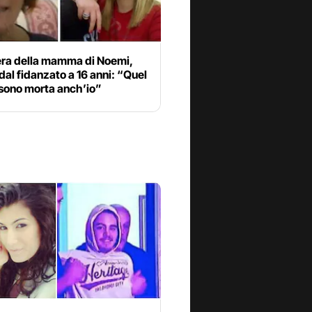
tera della mamma di Noemi,
dal fidanzato a 16 anni: “Quel
 sono morta anch’io”