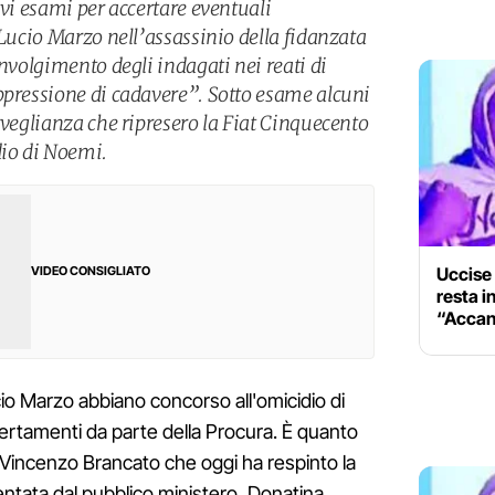
ovi esami per accertare eventuali
 Lucio Marzo nell’assassinio della fidanzata
involgimento degli indagati nei reati di
ppressione di cadavere”. Sotto esame alcuni
rveglianza che ripresero la Fiat Cinquecento
dio di Noemi.
Uccise 
VIDEO CONSIGLIATO
resta i
“Accani
ucio Marzo abbiano concorso all'omicidio di
ertamenti da parte della Procura. È quanto
e, Vincenzo Brancato che oggi ha respinto la
sentata dal pubblico ministero, Donatina