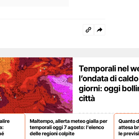
Temporali nel 
l’ondata di caldo 
giorni: oggi boll
città
alire
Maltempo, allerta meteo gialla per
Quanto du
a:
temporali oggi 7 agosto: l'elenco
attesa b
hé
delle regioni colpite
le previs