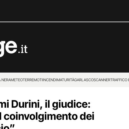
 NERA
METEO
TERREMOTI
INCENDI
MATURITÀ
GARLASCO
SCANNER
TRAFFICO E
 SUPERENALOTTO
 Durini, il giudice:
il coinvolgimento dei
cio”