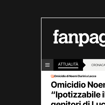
ATTUALITÀ
CRONACA
Omicidio di Noemi Durini a Lecce
LOTTO E
Omicidio Noemi
“Ipotizzabile 
genitori di Lu