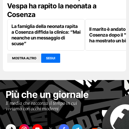
Vespa ha rapito la neonata a
Cosenza
La famiglia della neonata rapita
Il marito è andato i
a Cosenza diffida la clinica: “Mai
Cosenza dopo il "fi
neanche un messaggio di
ha mostrato un bi
scuse”
MOSTRA ALTRO
SEGUI
Più che un giornale
Il media che racconta il tempo in cui
viviamo con occhi moderni